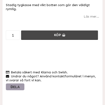
Lägg till i favoritlistan
Stadig tygkasse med vikt botten som gör den väldigt
rymlig.
Läs mer...
KÖP
Betala säkert med Klarna och Swish.
Undrar du något? Använd kontaktformuläret i menyn,
vi svarar så fort vi kan.
DELA