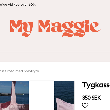
erige vid köp över 600kr
asse rosa med holotryck
Tygkass
350 SEK