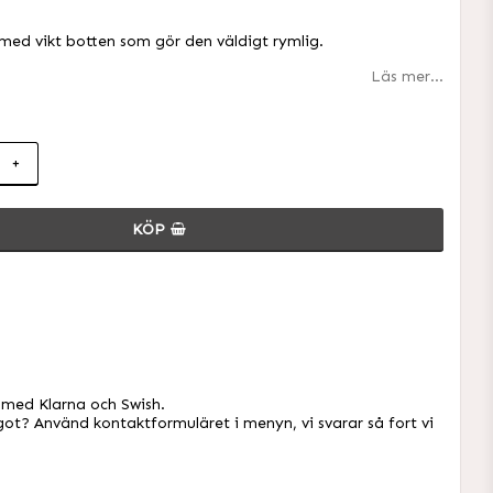
i favoritlistan
med vikt botten som gör den väldigt rymlig.
Läs mer...
+
KÖP
 med Klarna och Swish.
ot? Använd kontaktformuläret i menyn, vi svarar så fort vi