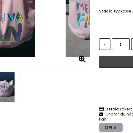
Lägg till 
Stadig tygkasse 
-
Betala säkert
Undrar du någ
kan.
DELA